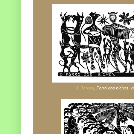
J. Borges
,
Forró dos bichos
, x