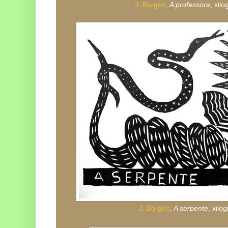
J. Borges
,
A professora
, xil
J. Borges
,
A serpente
, xilo