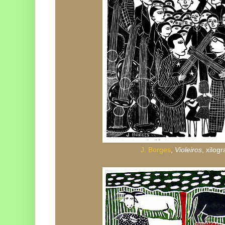
J. Borges
,
Violeiros
, xilog