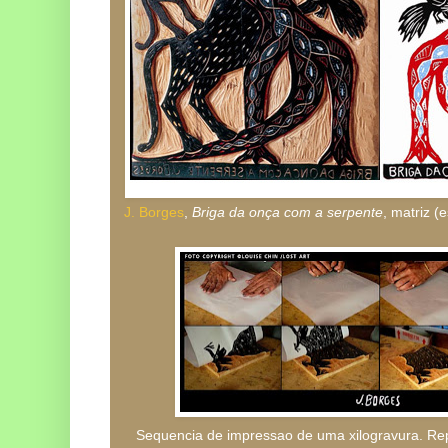
J. Borges
,
Briga da onça com a serpente
, matriz (
Sequencia de impressao de uma xilogravura. Re