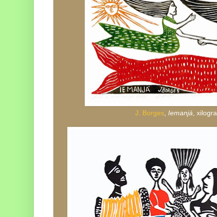
J. Borges
,
Iemanjá
, xilogr