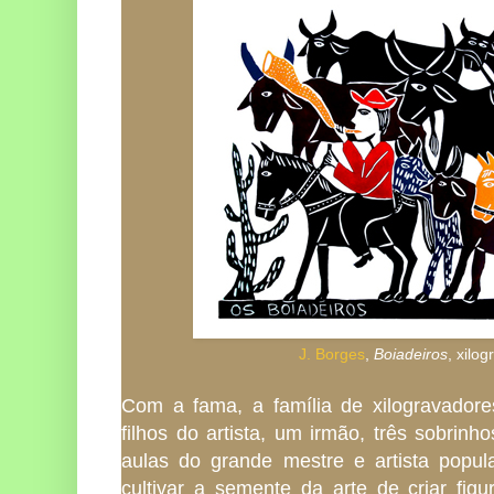
J. Borges
,
Boiadeiros
, xilog
Com a fama, a família de xilogravadores
filhos do artista, um irmão, três sobrin
aulas do grande mestre e artista popul
cultivar a semente da arte de criar figu