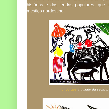
histórias e das lendas populares, que 
mestiço nordestino.
J. Borges
,
Fugindo da seca
, x