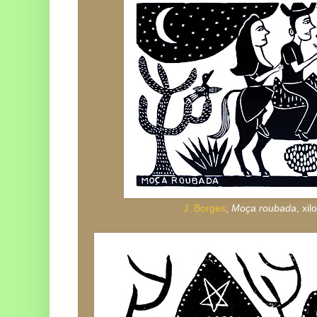
J. Borges
,
Moça roubada
, xi