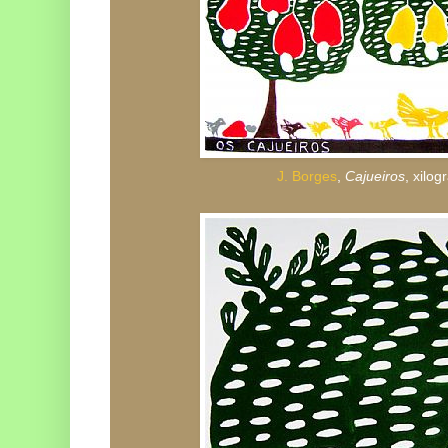
J. Borges
,
Cajueiros
, xilog