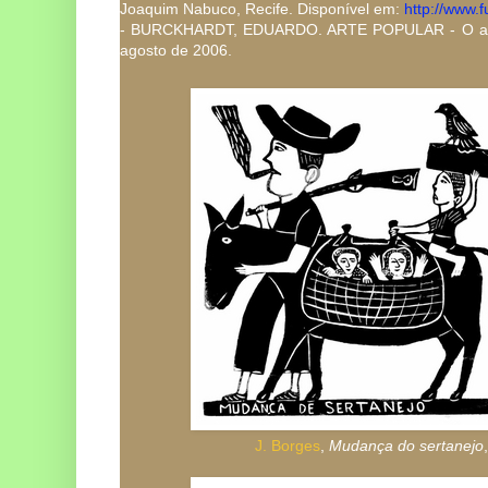
Joaquim Nabuco, Recife. Disponível em:
http://www.f
- BURCKHARDT, EDUARDO. ARTE POPULAR - O artis
agosto de 2006.
J. Borges
,
Mudança do sertanejo