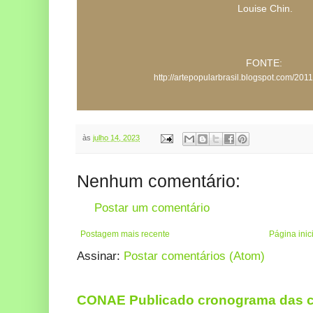
Louise Chin.
FONTE:
http://artepopularbrasil.blogspot.com/2011
às
julho 14, 2023
Nenhum comentário:
Postar um comentário
Postagem mais recente
Página inic
Assinar:
Postar comentários (Atom)
CONAE Publicado cronograma das co